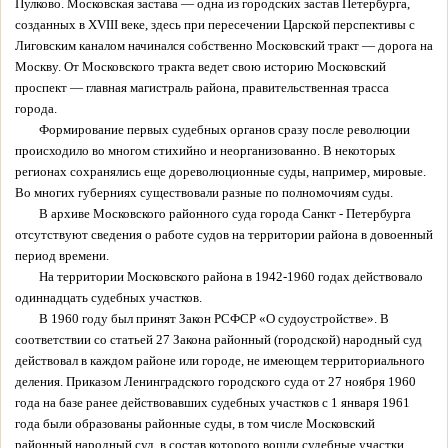
Пулково. Московская застава — одна из городских застав Петербурга,
созданных в XVIII веке, здесь при пересечении Царской перспективы с
Лиговским каналом начинался собственно Московский тракт — дорога на
Москву. От Московского тракта ведет свою историю Московский
проспект — главная магистраль района, правительственная трасса
города.
Формирование первых судебных органов сразу после революции
происходило во многом стихийно и неорганизованно. В некоторых
регионах сохранялись еще дореволюционные суды, например, мировые.
Во многих губерниях существовали разные по полномочиям суды.
В архиве Московского районного суда города Санкт - Петербурга
отсутствуют сведения о работе судов на территории района в довоенный
период времени.
На территории Московского района в 1942-1960 годах действовало
одиннадцать судебных участков.
В 1960 году был принят Закон РСФСР «О судоустройстве». В
соответствии со статьей 27 Закона районный (городской) народный суд
действовал в каждом районе или городе, не имеющем территориального
деления. Приказом Ленинградского городского суда от 27 ноября 1960
года на базе ранее действовавших судебных участков с 1 января 1961
года были образованы районные суды, в том числе Московский
районный народный суд, в состав которого вошли судебные участки.