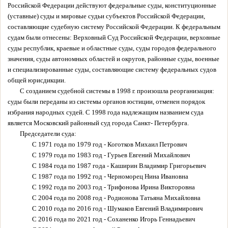
Российской Федерации действуют федеральные суды, конституционные
(уставные) суды и мировые судьи субъектов Российской Федерации,
составляющие судебную систему Российской Федерации. К федеральным
судам были отнесены: Верховный Суд Российской Федерации, верховные
суды республик, краевые и областные суды, суды городов федерального
значения, суды автономных областей и округов, районные суды, военные
и специализированные суды, составляющие систему федеральных судов
общей юрисдикции.
С созданием судебной системы в 1998 г. произошла реорганизация:
суды были переданы из системы органов юстиции, отменен порядок
избрания народных судей. С 1998 года надлежащим названием суда
является Московский районный суд города Санкт- Петербурга.
Председатели суда:
С 1971 года по 1979 год - Коготков Михаил Петрович
С 1979 года по 1983 год - Гурьев Евгений Михайлович
С 1984 года по 1987 года - Каширин Владимир Григорьевич
С 1987 года по 1992 год - Черноморец Нина Ивановна
С 1992 года по 2003 год - Трифонова Ирина Викторовна
С 2004 года по 2008 год - Родионова Татьяна Михайловна
С 2010 года по 2016 год - Шумаков Евгений Владимирович
С 2016 года по 2021 год - Соханенко Игорь Геннадьевич