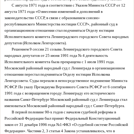
С августа 1971 года в соответствии с Указом Минюста СССР от 12
августа 1971 года «О внесении изменений и дополнений в
законодательство СССР, в связи с образованием союзно-
республиканского Министерства юстиции СССР», районный суд в
организационном отношении стал подчиняться Отделу юстиции
Исполнительного комитета Ленинградского городского Совета народных
депутатов (Исполком Ленгорсовета).
Решением 9 сессии 21 созыва Ленинградского городского Совета
народных депутатов от 25 июня 1991 года № 4 деятельность
Исполнительного комитета была прекращена с 1 июля 1991 года.
Московский районный народный суд г. Ленинграда в организационном
отношении перестал подчиняться Отделу юстиции Исполкома
Ленгорсовета. Суды перешли в непосредственное подчинение Минюста
РСФСР. По указу Президиума Верховного Совета РСФСР от 6 сентября
1991 года с возвращением городу Ленинграду его исторического
названия Санкт-Петербург Московский районный суд г. Ленинграда стал
именоваться Московский районный народный суд г. Санкт-Петербурга.
В первой половине 90-х годов с началом судебной реформы в
Российской Федерации был принят Федеральный Конституционный
закон от 31 декабря 1996 года №1-ФКЗ «О судебной системе Российской
Федерации». Частями 2, 3 статьи 4 Закона устанавливалось, что в