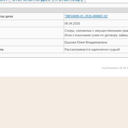
78RS0009-01-2026-000802-82
ор дела
06.04.2026
Споры, связанные с имущественными пр
Иски о взыскании сумм по договору займа
Ершова Юлия Владимировна
ла
Рассматривается единолично судьей
опубликовано 06.04.2