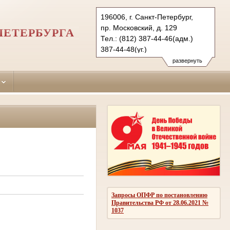
196006, г. Санкт-Петербург,
пр. Московский, д. 129
ПЕТЕРБУРГА
Тел.: (812) 387-44-46(адм.)
387-44-48(уг.)
388-70-39(гр)
развернуть
msk.spb@sudrf.ru
Запросы ОПФР по постановлению
Правительства РФ от 28.06.2021 №
1037