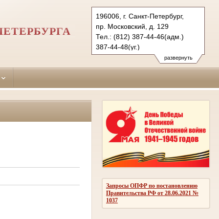
196006, г. Санкт-Петербург,
пр. Московский, д. 129
ПЕТЕРБУРГА
Тел.: (812) 387-44-46(адм.)
387-44-48(уг.)
388-70-39(гр)
развернуть
msk.spb@sudrf.ru
Запросы ОПФР по постановлению
Правительства РФ от 28.06.2021 №
1037