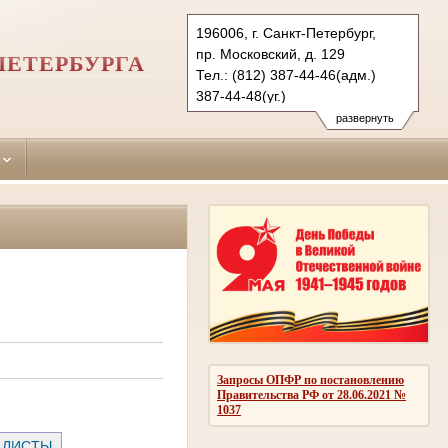
196006, г. Санкт-Петербург,
пр. Московский, д. 129
ПЕТЕРБУРГА
Тел.: (812) 387-44-46(адм.)
387-44-48(уг.)
388-70-39(гр)
развернуть
msk.spb@sudrf.ru
Запросы ОПФР по постановлению
Правительства РФ от 28.06.2021 №
1037
 ЛИСТЫ