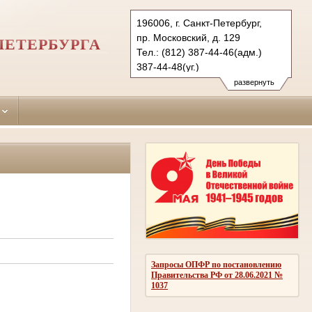
196006, г. Санкт-Петербург,
пр. Московский, д. 129
ПЕТЕРБУРГА
Тел.: (812) 387-44-46(адм.)
387-44-48(уг.)
388-70-39(гр)
развернуть
msk.spb@sudrf.ru
Запросы ОПФР по постановлению
Правительства РФ от 28.06.2021 №
1037