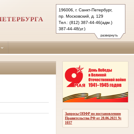
196006, г. Санкт-Петербург,
пр. Московский, д. 129
ПЕТЕРБУРГА
Тел.: (812) 387-44-46(адм.)
387-44-48(уг.)
388-70-39(гр)
развернуть
msk.spb@sudrf.ru
Запросы ОПФР по постановлению
Правительства РФ от 28.06.2021 №
1037