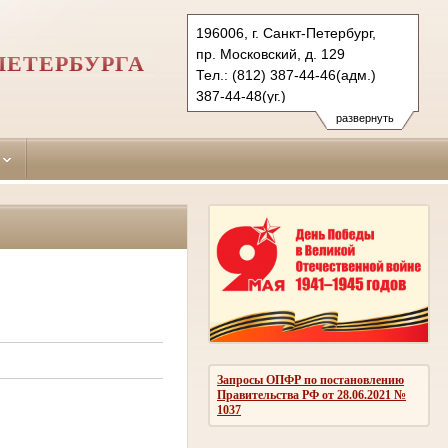
196006, г. Санкт-Петербург,
пр. Московский, д. 129
ПЕТЕРБУРГА
Тел.: (812) 387-44-46(адм.)
387-44-48(уг.)
388-70-39(гр)
развернуть
msk.spb@sudrf.ru
Запросы ОПФР по постановлению
Правительства РФ от 28.06.2021 №
1037