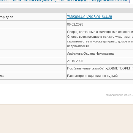
78RS0014-01-2025-001644-88
ор дела
06.02.2025
Споры, связанные с жилищными отношен
Споры, возникающие в связи с участием г
строительстве многоквартирных домов и 
недвижимости
Лифанова Оксана Николаевна
21.10.2025
Иск (заявление, жалоба) УДОВЛЕТВОРЕ
ла
Рассмотрено единолично судьей
опубликовано 06.02.2