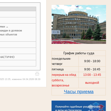
.
иями →
раждан в долевом
иных объектов
График работы суда
Н ЧАСТИЧНО
понедельник-
9:00 - 18:00
четверг
пятница
9:00 - 16:45
перерыв на обед
13:00 - 13:45
025 13:35, изменено 04.04.2026 08:30
суббота,
выходной
воскресенье
Часы приема
.