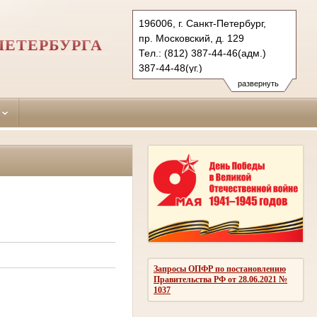
196006, г. Санкт-Петербург,
пр. Московский, д. 129
ПЕТЕРБУРГА
Тел.: (812) 387-44-46(адм.)
387-44-48(уг.)
388-70-39(гр)
развернуть
msk.spb@sudrf.ru
Запросы ОПФР по постановлению
Правительства РФ от 28.06.2021 №
1037