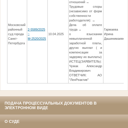
отношений →
Трудовые споры
(независимо от форм
собственности
работодателя): →
Московский
Дела об оплате
районный
2-5589/2025
труда →
Гармаева
суд города
~
10.04.2025
о взыскании
Ирина
Санкт-
М-2520/2025
невыплаченной
Дашинимаевна
Петербурга
заработной платы,
других выплат ( и
компенсации за
задержку их выплаты)
ИСТЕЦ(ЗАЯВИТЕЛЬ):
Чумак Александр
Владимирович
ОТВЕТЧИК: АО
"ЛенРеактив"
ПОДАЧА ПРОЦЕССУАЛЬНЫХ ДОКУМЕНТОВ В
ЭЛЕКТРОННОМ ВИДЕ
О СУДЕ