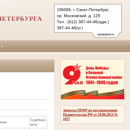
196006, г. Санкт-Петербург,
пр. Московский, д. 129
ПЕТЕРБУРГА
Тел.: (812) 387-44-46(адм.)
387-44-48(уг.)
388-70-39(гр)
развернуть
msk.spb@sudrf.ru
Запросы ОПФР по постановлению
Правительства РФ от 28.06.2021 №
1037
Судебные
ение
акты