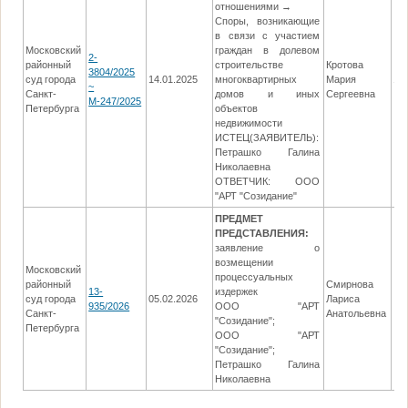
отношениями →
Споры, возникающие
в связи с участием
Московский
граждан в долевом
2-
районный
строительстве
Кротова
3804/2025
суд города
14.01.2025
многоквартирных
Мария
16
~
Санкт-
домов и иных
Сергеевна
М-247/2025
Петербурга
объектов
недвижимости
ИСТЕЦ(ЗАЯВИТЕЛЬ):
Петрашко Галина
Николаевна
ОТВЕТЧИК: ООО
"АРТ "Созидание"
ПРЕДМЕТ
ПРЕДСТАВЛЕНИЯ:
заявление о
возмещении
Московский
процессуальных
районный
Смирнова
13-
издержек
суд города
05.02.2026
Лариса
935/2026
ООО "АРТ
Санкт-
Анатольевна
"Созидание";
Петербурга
ООО "АРТ
"Созидание";
Петрашко Галина
Николаевна