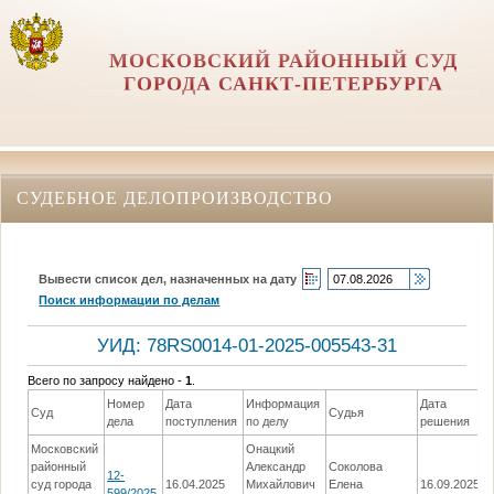
МОСКОВСКИЙ РАЙОННЫЙ СУД
ГОРОДА САНКТ-ПЕТЕРБУРГА
СУДЕБНОЕ ДЕЛОПРОИЗВОДСТВО
Вывести список дел, назначенных на дату
Поиск информации по делам
УИД: 78RS0014-01-2025-005543-31
Всего по запросу найдено -
1
.
Номер
Дата
Информация
Дата
Суд
Судья
дела
поступления
по делу
решения
Московский
Онацкий
районный
Александр
Соколова
12-
суд города
16.04.2025
Михайлович
Елена
16.09.2025
599/2025